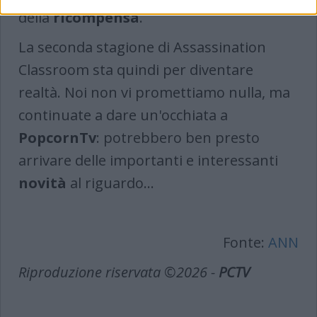
della
ricompensa
.
La seconda stagione di Assassination
Classroom sta quindi per diventare
realtà. Noi non vi promettiamo nulla, ma
continuate a dare un'occhiata a
PopcornTv
: potrebbero ben presto
arrivare delle importanti e interessanti
novità
al riguardo...
Fonte:
ANN
Riproduzione riservata ©2026 -
PCTV