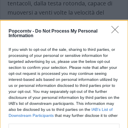
tentacoli, dalla testa rotonda, capace di
muoversi a venti volte la velocità del
suono e il cui colore della pelle varia a
seconda del suo stato d'animo. Prima di
Popcorntv -
Do Not Process My Personal
Information
presentarsi alla sua nuova classe,
ditrugge parte della luna e medita di
If you wish to opt-out of the sale, sharing to third parties, or
processing of your personal or sensitive information for
distruggere anche la Terra, ma, per
targeted advertising by us, please use the below opt-out
oscure ragioni, decide, nel frattempo, di
section to confirm your selection. Please note that after your
opt-out request is processed you may continue seeing
mettersi a insegnare alle scuole medie.
interest-based ads based on personal information utilized by
us or personal information disclosed to third parties prior to
your opt-out. You may separately opt-out of the further
disclosure of your personal information by third parties on the
IAB’s list of downstream participants. This information may
also be disclosed by us to third parties on the
IAB’s List of
Downstream Participants
that may further disclose it to other
third parties.