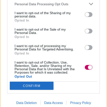
Personal Data Processing Opt Outs
I want to opt-out of the Sharing of my
personal data.
Opted In
I want to opt-out of the Sale of my
Personal Data.
Avendo praticamente il mondo intero
Opted In
sotto il suo controllo, il governo
I want to opt-out of processing my
Personal Data for Targeted Advertising.
giapponese, seppur riluttante, decide di
Opted In
esaudire la sua richiesta, a condizione che
I want to opt-out of Collection, Use,
non faccia del male agli studenti. Ma i
Retention, Sale, and/or Sharing of my
Personal Data that Is Unrelated with the
Purposes for which it was collected.
giovani discepoli non sono proprio
Opted Out
innocui: si tratta in realtà di
aspiranti
CONFIRM
assassini
che cercano ogni giorno di
ucciderlo per salvare il pianeta e per
Data Deletion
Data Access
Privacy Policy
ricevere dal governo i 10 miliardi di yen