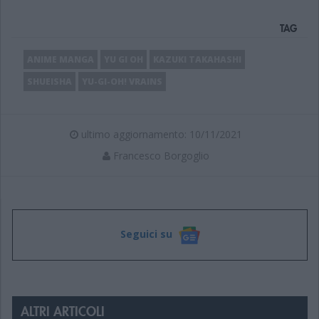
TAG
ANIME MANGA
YU GI OH
KAZUKI TAKAHASHI
SHUEISHA
YU-GI-OH! VRAINS
ultimo aggiornamento: 10/11/2021
Francesco Borgoglio
Seguici su
ALTRI ARTICOLI