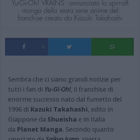
Yu-Gi-Oh! VRAINS: annunciato lo spin-off
manga della sesta serie anime del
franchise creato da Kazuki Takahashi
0
Sembra che ci siano grandi notizie per
tutti i fan di
Yu-Gi-Oh!
, il franchise di
enorme successo nato dal fumetto del
1996 di
Kazuki Takahashi
, edito in
Giappone da
Shueisha
e in Italia
da
Planet Manga
. Secondo quanto
riportato da
Saikyo Jump
, rivista