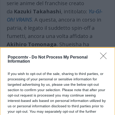
serie anime del franchise creato
da
Kazuki Takahashi
, intitolato:
Yu-Gi-
Oh! VRAINS
.
A questa, ancora in corso in
patria, è legato il suddetto spin-off a
fumetti, ancora una volta affidato a
Akihiro Tomonaga
. Shueisha ha
rivelato che la storia racconterà una
Popcorntv -
Do Not Process My Personal
vicenda parallela a quella dell’anime da cui
Information
è tratta. Anche se non è stata resa nota la
If you wish to opt-out of the sale, sharing to third parties, or
data di uscita del manga, dalle prime
processing of your personal or sensitive information for
indiscrezioni è emerso il suo titolo;
targeted advertising by us, please use the below opt-out
section to confirm your selection. Please note that after your
dovrebbe chiamarsi infatti
Yu-Gi-Oh!
opt-out request is processed you may continue seeing
VRAINS: Cyber Warrior Yusaku
. Sarà
interest-based ads based on personal information utilized by
us or personal information disclosed to third parties prior to
incentrato sul giovane
Yusasku Fujiki
,
your opt-out. You may separately opt-out of the further