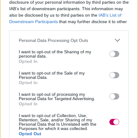
che sogna di diventare uno dei migliori
disclosure of your personal information by third parties on the
IAB’s list of downstream participants. This information may
duellanti nel
"LINK VRAINS"
, ultima
also be disclosed by us to third parties on the
IAB’s List of
Downstream Participants
that may further disclose it to other
tecnologia di realtà virtuale in fatto di
third parties.
cyberspazi.
Personal Data Processing Opt Outs
I want to opt-out of the Sharing of my
personal data.
Yu-Gi-Oh! VRAINS: la trama
Opted In
La città dove sono sviluppati i network
I want to opt-out of the Sale of my
Personal Data.
system è
Den City
. Qui, la gigantesca
Opted In
compagnia
SOL Technology Co.
ha la
I want to opt-out of processing my
Personal Data for Targeted Advertising.
sua base e usa l'avanzata tecnologia che
Opted In
ha creato per costruire il
"LINK VRAINS"
,
I want to opt-out of Collection, Use,
Retention, Sale, and/or Sharing of my
uno spazio di realtà virtuale. Molte
Personal Data that Is Unrelated with the
Purposes for which it was collected.
persone sono entusiaste di poter
Opted Out