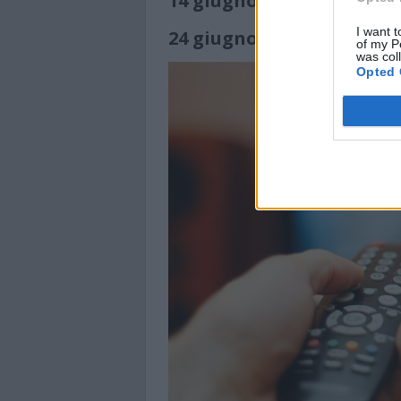
14 giugno
–
Muppets Most W
I want t
24 giugno
–
Avatar: Fire an
of my P
was col
Opted 