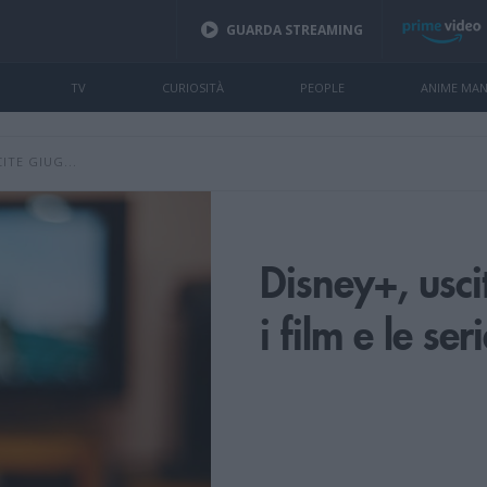
GUARDA STREAMING
TV
CURIOSITÀ
PEOPLE
ANIME MA
ITE GIUG...
Disney+, usc
i film e le se