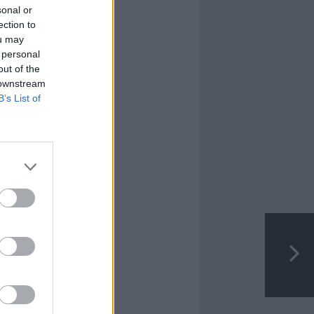
sonal or
ection to
ou may
 personal
out of the
 downstream
B’s List of