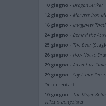
10 giugno
–
Dragon Striker
12 giugno
–
Marvel’s Iron 
16 giugno
–
Imagineer That!
24 giugno
–
Behind the Attr
25 giugno
–
The Bear
(Stagi
26 giugno
–
How Not to Dra
29 giugno
–
Adventure Time:
29 giugno
–
Soy Luna: Seaso
Documentari
10 giugno
–
The Magic Behin
Villas & Bungalows