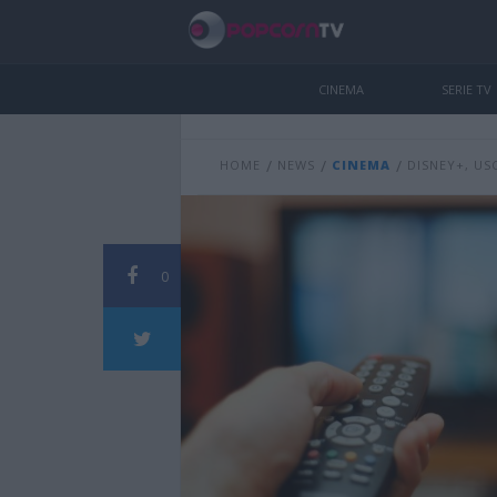
CINEMA
SERIE TV
/
/
/
HOME
NEWS
CINEMA
DISNEY+, USC
0