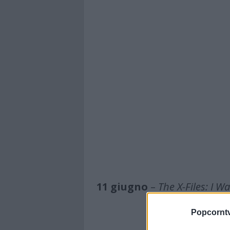
11 giugno
–
The X-Files: I Wa
Popcornt