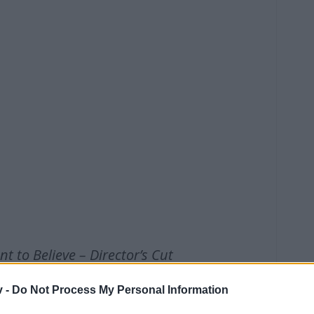
nt to Believe – Director’s Cut
v -
Do Not Process My Personal Information