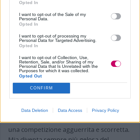
Opted In
I want to opt-out of the Sale of my
Non dirlo al mio capo 2: trama
Personal Data.
seconda puntata
Opted In
I want to opt-out of processing my
Nel secondo episodio di serata,
Lisa
è
Personal Data for Targeted Advertising.
Opted In
confusa dal cambiamento di
I want to opt-out of Collection, Use,
atteggiamento di
Enrico
che
Retention, Sale, and/or Sharing of my
Personal Data that Is Unrelated with the
improvvisamente la tratta con gentilezza,
Purposes for which it was collected.
Opted Out
sotto lo sguardo sempre più furente di
Nina. Stanno seguendo insieme una
CONFIRM
delicata causa che riguarda la morte di un
adolescente durante una gita scolastica.
Data Deletion
Data Access
Privacy Policy
Intanto, tra Massimo e Cassandra inizia
una competizione agguerrita e scorretta.
Mia diventa sempre più gelosa del