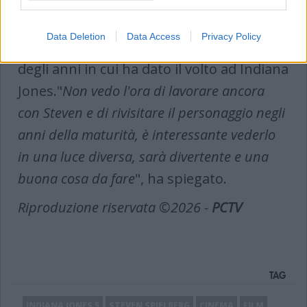
Harrison Ford
ha inviato un cenno
criptico, alla fine dello scorso anno, che ci
Data Deletion
Data Access
Privacy Policy
ha fatto capire che avrebbe tenuto conto
degli anni in cui ha dato il volto ad Indiana
Jones."
Non vedo l'ora di lavorare ancora
con Steven e di rivisitare il personaggio negli
anni della maturità, è interessante vederlo
in una luce diversa, sarà divertente e una
buona cosa da fare
", ha spiegato.
Riproduzione riservata ©2026 -
PCTV
TAG
INDIANA JONES 5
STEVEN SPIELBERG
CINEMA
FILM