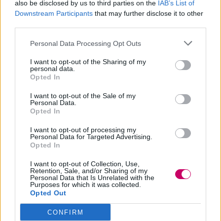
Indiana Jones 5 prima di passare al suo
also be disclosed by us to third parties on the
IAB’s List of
remake di
Downstream Participants
West Side Story.
that may further disclose it to other
third parties.
Personal Data Processing Opt Outs
I want to opt-out of the Sharing of my
personal data.
Opted In
I want to opt-out of the Sale of my
Personal Data.
Opted In
I want to opt-out of processing my
Personal Data for Targeted Advertising.
Opted In
I want to opt-out of Collection, Use,
Indiana Jones 5, la trama: Harrison
Retention, Sale, and/or Sharing of my
Personal Data that Is Unrelated with the
Ford sarà nuovamente Indy?
Purposes for which it was collected.
Opted Out
Ancora non sappiamo molto del film, ma
CONFIRM