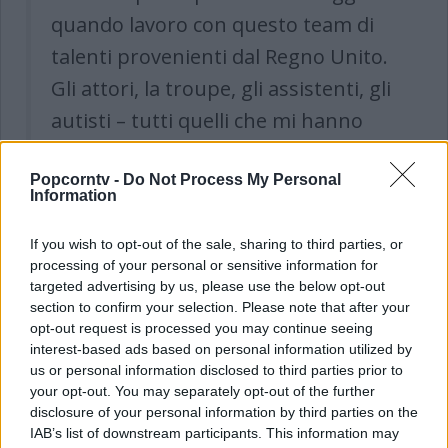
quando lavoro con questo team di
talenti provenienti dal Regno Unito.
Gli attori, la troupe, gli assistenti, gli
autisti – tutti quelli che mi hanno
aiutato a realizzare i miei film qui e
Popcorntv -
continueranno ad aiutarmi a
Do Not Process My Personal
Information
realizzare i miei film quando tornerò
nell’aprile del 2019 per realizzare la
If you wish to opt-out of the sale, sharing to third parties, or
processing of your personal or sensitive information for
meglio il quinto film di Indiana Jones.
targeted advertising by us, please use the below opt-out
section to confirm your selection. Please note that after your
opt-out request is processed you may continue seeing
interest-based ads based on personal information utilized by
us or personal information disclosed to third parties prior to
All'inizio di quest'anno, è stato
your opt-out. You may separately opt-out of the further
confermato che Spielberg avrebbe girato
disclosure of your personal information by third parties on the
IAB’s list of downstream participants. This information may