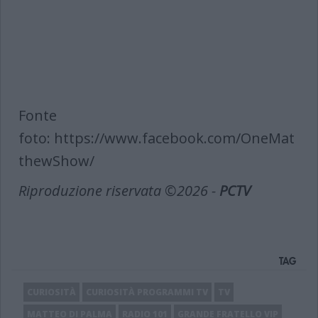
Fonte
foto: https://www.facebook.com/OneMat
thewShow/
Riproduzione riservata ©2026 -
PCTV
TAG
CURIOSITÀ
CURIOSITÀ PROGRAMMI TV
TV
MATTEO DI PALMA
RADIO 101
GRANDE FRATELLO VIP