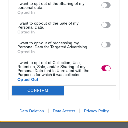
I want to opt-out of the Sharing of my
internauti e sempre nello stesso anno è
personal data.
Opted In
anche alla conduzione di
Ariston Comic
Selfie
, un talent comico prodotto dal
I want to opt-out of the Sale of my
Personal Data.
Opted In
Teatro Ariston di Sanremo. A gennaio, del
2017, passa a Radio 101 e gli viene
I want to opt-out of processing my
Personal Data for Targeted Advertising.
affidata, insieme a
Francesca Bacinotti,
Opted In
la conduzione del programma incentrato
I want to opt-out of Collection, Use,
Retention, Sale, and/or Sharing of my
sulle puntate in diretta del Grande
Personal Data that Is Unrelated with the
Purposes for which it was collected.
Fratello Vip.
Opted Out
CONFIRM
Data Deletion
Data Access
Privacy Policy