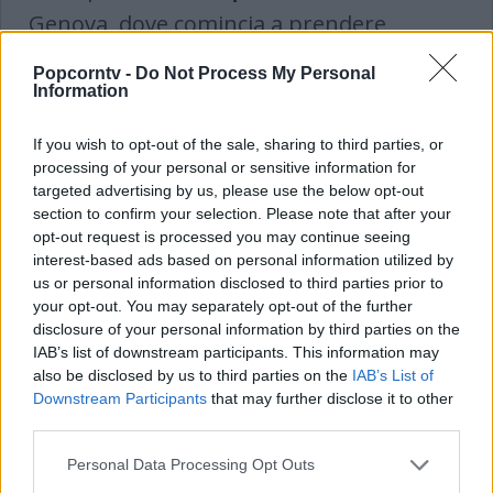
Genova, dove comincia a prendere
dimistecchezza non solo con l'ambiente
Popcorntv -
Do Not Process My Personal
circostante ma anche con tutto il reparto
Information
tecnico. Quella radio diventa, per Matteo
If you wish to opt-out of the sale, sharing to third parties, or
Di Palma, una vera e propria palestra, e
processing of your personal or sensitive information for
targeted advertising by us, please use the below opt-out
così comicia a innamorarsi del mondo
section to confirm your selection. Please note that after your
radiofonico. Nel 2012 viene chiamato da
opt-out request is processed you may continue seeing
interest-based ads based on personal information utilized by
M2O
e comincia a lavorare in una radio
us or personal information disclosed to third parties prior to
nazionale. A contraddistinguerlo, da
your opt-out. You may separately opt-out of the further
disclosure of your personal information by third parties on the
sempre, è la schiettezza e l'ironia
IAB’s list of downstream participants. This information may
pungente che da sempre l'ha
also be disclosed by us to third parties on the
IAB’s List of
Downstream Participants
that may further disclose it to other
accompagnato. Inoltre, nel 2016 Matteo
third parties.
Di Palma è anche il volto di Oltreuomo, un
Personal Data Processing Opt Outs
blog incentrato sul mondo degli