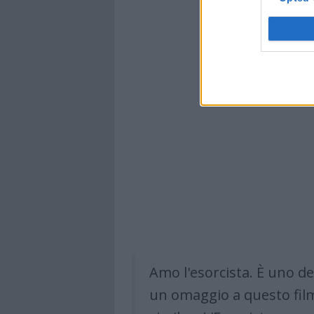
Amo l'esorcista. È uno de
un omaggio a questo film