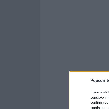
Popcornt
If you wish 
sensitive in
confirm you
continue se