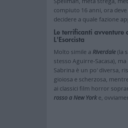
Spellman, metà strega, me
compiuto 16 anni, ora deve l
decidere a quale fazione a
Le terrificanti avventure
L'Esorcista
Molto simile a
Riverdale
(la 
stesso Aguirre-Sacasa), ma p
Sabrina è un po' diversa, ris
gioiosa e scherzosa, mentre
ai classici film horror sopr
rosso a New York
e, ovviame