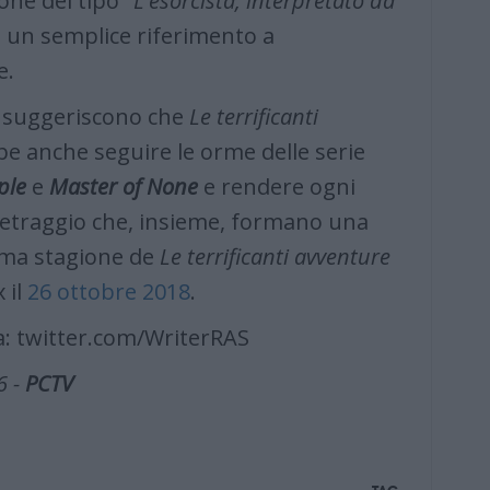
ne del tipo "
L'esorcista, interpretato da
 un semplice riferimento a
e.
a suggeriscono che
Le terrificanti
e anche seguire le orme delle serie
ple
e
Master of None
e rendere ogni
etraggio che, insieme, formano una
ima stagione de
Le terrificanti avventure
 il
26 ottobre 2018
.
: twitter.com/WriterRAS
6 -
PCTV