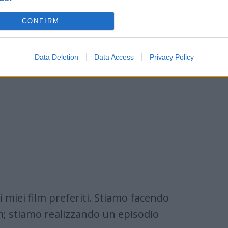
CONFIRM
Data Deletion
Data Access
Privacy Policy
i miei film preferiti. Stiamo facendo
; stiamo realizzando un episodio