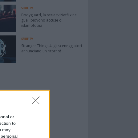
SERIE TV
Bodyguard, la serie tv Netflix nei
guai: piovono accuse di
islamofobia
SERIE TV
Stranger Things 4: gli sceneggiatori
annunciano un ritorno!
sonal or
ection to
ou may
 personal