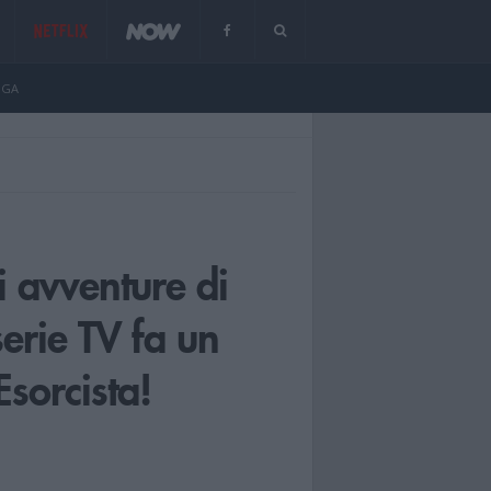
NGA
ti avventure di
serie TV fa un
sorcista!