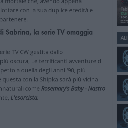
tà mortale che, avendo appena
ottare con la sua duplice eredità e
ppartenere.
 di Sabrina, la serie TV omaggia
ALT
serie TV CW gestita dallo
iù oscura, Le terrificanti avventure di
petto a quella degli anni '90, più
 questa con la Shipka sarà più vicina
annaturali come
Rosemary's Baby - Nastro
nte,
L'esorcista.