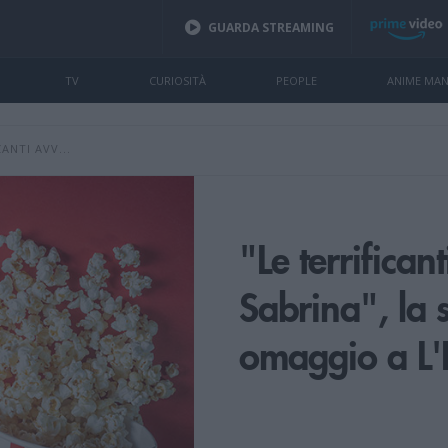
GUARDA STREAMING
TV
CURIOSITÀ
PEOPLE
ANIME MA
CANTI AVV...
"Le terrifican
Sabrina", la 
omaggio a L'E