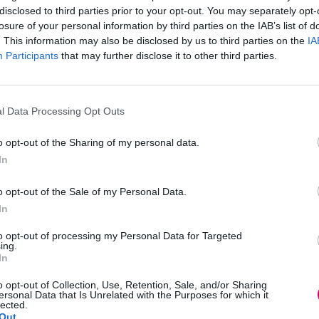
disclosed to third parties prior to your opt-out. You may separately opt-
losure of your personal information by third parties on the IAB’s list of
. This information may also be disclosed by us to third parties on the
IA
Participants
that may further disclose it to other third parties.
x, infatti, si riferirà apertamente ai
l Data Processing Opt Outs
ispirata, proprio come fa
Riverdale
. In
muovere la serie, Aguirre-Sacasa
o opt-out of the Sharing of my personal data.
 episodi dello show tratterà il tema
In
aca
, proprio come ha fatto
L'esorcista
o opt-out of the Sale of my Personal Data.
In
to opt-out of processing my Personal Data for Targeted
ing.
In
o opt-out of Collection, Use, Retention, Sale, and/or Sharing
ersonal Data that Is Unrelated with the Purposes for which it
lected.
Out