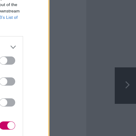
out of the
 downstream
B’s List of