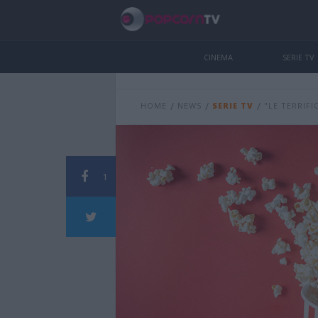
CINEMA
SERIE TV
/
/
/
HOME
NEWS
SERIE TV
"LE TERRIFI
1