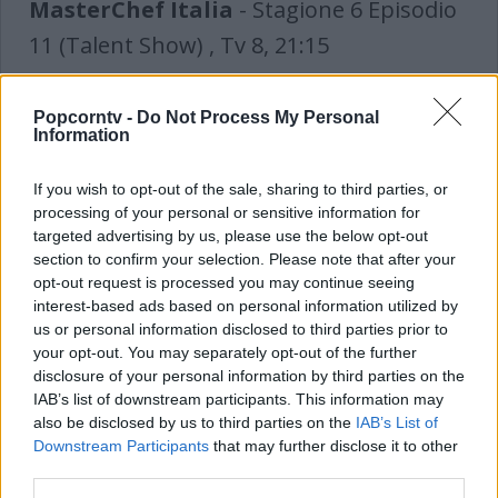
MasterChef Italia
- Stagione 6 Episodio
11 (Talent Show) , Tv 8, 21:15
Torna la sesta stagione di MasterChef
Popcorntv -
Do Not Process My Personal
Italia. A giudicare i cuochi amatoriali
Information
saranno Carlo Cracco, Bruno Barbieri, Joe
If you wish to opt-out of the sale, sharing to third parties, or
Bastianich e Antonino Cannavacciuolo.
processing of your personal or sensitive information for
targeted advertising by us, please use the below opt-out
section to confirm your selection. Please note that after your
opt-out request is processed you may continue seeing
interest-based ads based on personal information utilized by
us or personal information disclosed to third parties prior to
Tomboy
, Cielo, 21:15
your opt-out. You may separately opt-out of the further
disclosure of your personal information by third parties on the
Laure si trasferisce con i suoi genitori e
IAB’s list of downstream participants. This information may
sua sorella minore in una cittadina in cui
also be disclosed by us to third parties on the
IAB’s List of
Downstream Participants
that may further disclose it to other
non conosce nessuno. Quando incontra
third parties.
Lisa, una ragazzina della sua stessa età, si