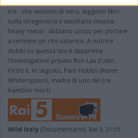
raccolte siano ininfluenti, si suppone che i
tre - che vestono di nero, leggono libri
sulla stregoneria e ascoltano musica
heavy metal - abbiano ucciso per portare
a termine un rito satanico. A nutrire
dubbi su questa tesi è dapprima
l'investigatore privato Ron Lax (Colin
Firth) e, in seguito, Pam Hobbs (Resee
Whiterspoon), madre di uno dei tre
bambini morti.
Wild Italy
(Documentario), Rai 5, 21:15