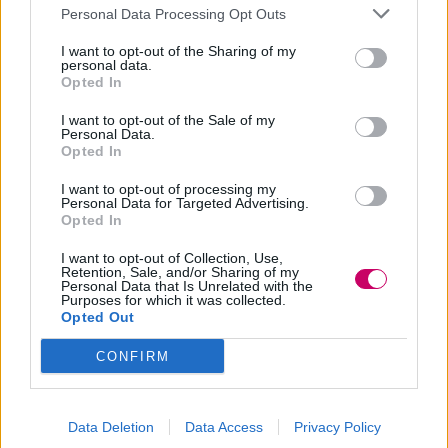
Personal Data Processing Opt Outs
fa passare per un maschio e così Laure
I want to opt-out of the Sharing of my
diventa Mickaël e inizia sperimentare e a
personal data.
Opted In
condividere il gioco con gli altri ragazzi.
I want to opt-out of the Sale of my
Personal Data.
Opted In
I want to opt-out of processing my
Personal Data for Targeted Advertising.
Devil's Knot - Fino a prova
Opted In
contraria
,
Rai 4, 21:05
I want to opt-out of Collection, Use,
Retention, Sale, and/or Sharing of my
Personal Data that Is Unrelated with the
Nel 1993 tre bambini vengono
Purposes for which it was collected.
Opted Out
barbaramente assassinati a West
Memphis. Grazie alla testimonianza di
CONFIRM
Vicki Hutcherson (Mireille Enos), la polizia
arresta tre adolescenti. Sebbene le prove
Data Deletion
Data Access
Privacy Policy