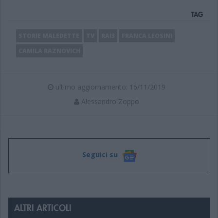
TAG
STORIE MALEDETTE
TV
RAI3
FRANCA LEOSINI
CAMILA RAZNOVICH
ultimo aggiornamento: 16/11/2019
Alessandro Zoppo
Seguici su
ALTRI ARTICOLI