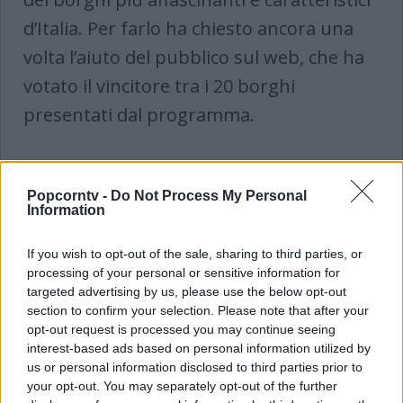
d’Italia. Per farlo ha chiesto ancora una
volta l’aiuto del pubblico sul web, che ha
votato il vincitore tra i 20 borghi
presentati dal programma.
Popcorntv -
Do Not Process My Personal
Information
If you wish to opt-out of the sale, sharing to third parties, or
Kilimangiaro: Rai 3 sostituisce Storie
processing of your personal or sensitive information for
Maledette con la finale del Borgo dei
targeted advertising by us, please use the below opt-out
Borghi 2018
section to confirm your selection. Please note that after your
opt-out request is processed you may continue seeing
Domenica 1 aprile, in una puntata
interest-based ads based on personal information utilized by
us or personal information disclosed to third parties prior to
speciale in prima serata su Rai 3, si
your opt-out. You may separately opt-out of the further