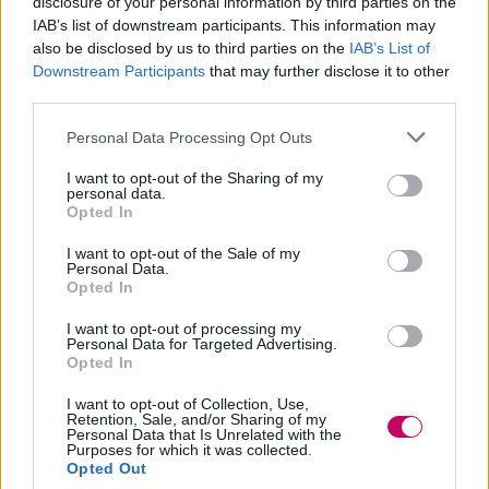
conoscerà l’esito finale. I 20 finalisti di
disclosure of your personal information by third parties on the
IAB’s list of downstream participants. This information may
quest’edizione sono Altomonte (Calabria),
also be disclosed by us to third parties on the
IAB’s List of
Bagnoli del Trigno (Molise), Barolo
Downstream Participants
that may further disclose it to other
third parties.
(Piemonte), Bevagna (Umbria), Bobbio
Personal Data Processing Opt Outs
(Emilia Romagna), Castroreale (Sicilia),
Furore (Campania), Gradara (Marche),
I want to opt-out of the Sharing of my
personal data.
Monte Isola (Lombardia), Noli (Liguria),
Opted In
San Giorgio di Valpolicella (Veneto), Sesto
I want to opt-out of the Sale of my
Personal Data.
al Reghena (Friuli Venezia Giulia), Stintino
Opted In
(Sardegna), Tursi (Basilicata) e Vigo di
I want to opt-out of processing my
Personal Data for Targeted Advertising.
Fassa (Trentino Alto Adige). Paesi che
Opted In
racchiudono tradizioni, bellezze e sapori
I want to opt-out of Collection, Use,
Retention, Sale, and/or Sharing of my
che vengono tramandati da secoli e
Personal Data that Is Unrelated with the
Purposes for which it was collected.
attirano ogni anno turisti da tutte le parti
Opted Out