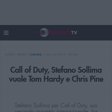
HOME
/
NEWS
/
CINEMA
/
CALL OF DUTY, STEFAN...
Call of Duty, Stefano Sollima
vuole Tom Hardy e Chris Pine
Stefano Sollima per Call of Duty, suo
secondo progetto internazionale, ha