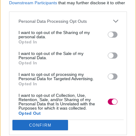
In merito a Chris Pine, invece, il regista
Downstream Participants
that may further disclose it to other
third parties.
Stefano Sollima si è così espresso:
Personal Data Processing Opt Outs
È un osso duro, ma è anche una
I want to opt-out of the Sharing of my
persona molto intelligente, con un
personal data.
Opted In
grande senso dell’umorismo e
I want to opt-out of the Sale of my
capace di interpretare ruoli
Personal Data.
Opted In
profondamente drammatici. Mi
piace quando un attore è in grado di
I want to opt-out of processing my
Personal Data for Targeted Advertising.
esprimere sfumature tanto
Opted In
differenti: significa che è un
ottimo
I want to opt-out of Collection, Use,
Retention, Sale, and/or Sharing of my
attore
.
Personal Data that Is Unrelated with the
Purposes for which it was collected.
Opted Out
Per il momento, come detto, non ci sono
CONFIRM
ancora conferme ufficiali sulla