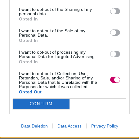
brani che lui stesso scrive ma anche
I want to opt-out of the Sharing of my
personal data.
alcune cover a cui è legato.
Opted In
I want to opt-out of the Sale of my
Personal Data.
Opted In
I want to opt-out of processing my
Personal Data for Targeted Advertising.
Opted In
I want to opt-out of Collection, Use,
Retention, Sale, and/or Sharing of my
Personal Data that Is Unrelated with the
Purposes for which it was collected.
Opted Out
CONFIRM
Data Deletion
Data Access
Privacy Policy
3 curiosità su Simone Cheri