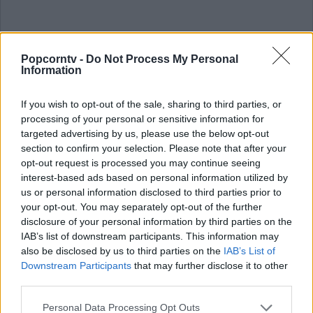
Popcorntv -
Do Not Process My Personal
Simone Cheri: vita privata
Information
Della vita privata di Simone Cheri non
If you wish to opt-out of the sale, sharing to third parties, or
processing of your personal or sensitive information for
abbiamo moltissime informazioni, però
targeted advertising by us, please use the below opt-out
sappiamo che attualmente il giovane
section to confirm your selection. Please note that after your
opt-out request is processed you may continue seeing
musicista non ha il cuore impegnato,
interest-based ads based on personal information utilized by
bensì è single. Simone, infatti, durante i
us or personal information disclosed to third parties prior to
your opt-out. You may separately opt-out of the further
casting della fase iniziale di X Factor 12 ha
disclosure of your personal information by third parties on the
scelto di farsi accompagnare da sua
IAB’s list of downstream participants. This information may
also be disclosed by us to third parties on the
IAB’s List of
sorella e dal suo coinquilino, con cui
Downstream Participants
that may further disclose it to other
condivide tutto. Su
Instagram
spesso
third parties.
pubblica dei mini video non solo con i
Personal Data Processing Opt Outs