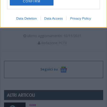
CONFIRM
TAG
CINEMA
MICHAEL ALMENEYDA
Data Deletion
Data Access
Privacy Policy
ultimo aggiornamento: 10/11/2021
Redazione PCTV
Seguici su
ALTRI ARTICOLI
GUIDE