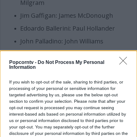
Milgram
Jim Gaffigan: James McDonough
Edoardo Ballerini: Paul Hollander
John Palladino: John Williams
Kellan Lutz: William Shatner
Popcorntv -
Do Not Process My Personal
Dennis Haysbert: Ossie Davis
Information
Danny A. Abeckaser: Braverman
If you wish to opt-out of the sale, sharing to third parties, or
processing of your personal or sensitive information for
Taryn Manning: Mrs. Lowe
targeted advertising by us, please use the below opt-out
section to confirm your selection. Please note that after your
Anthony Edwards: Miller
opt-out request is processed you may continue seeing
interest-based ads based on personal information utilized by
Lori Singer: Florence Asch
us or personal information disclosed to third parties prior to
your opt-out. You may separately opt-out of the further
Josh Hamilton: Tom Shannon
disclosure of your personal information by third parties on the