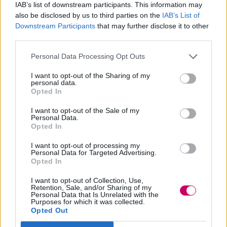
IAB’s list of downstream participants. This information may
Anton Yelchin: Rensaleer
also be disclosed by us to third parties on the
IAB’s List of
Downstream Participants
that may further disclose it to other
Adriana Randall: Mrs. Stein
third parties.
Donnie Keshawarz: Bruno
Personal Data Processing Opt Outs
Ned Eisenberg: Solomon Asch
I want to opt-out of the Sharing of my
personal data.
Opted In
Vondie Curtis-Hall: Curtis
I want to opt-out of the Sale of my
John Leguizamo: Taylor
Personal Data.
Opted In
Clicca qui per una vasta scelta di link
I want to opt-out of processing my
Personal Data for Targeted Advertising.
legali. Popcorn tv è socio sostenitore
Opted In
Fapav
I want to opt-out of Collection, Use,
Retention, Sale, and/or Sharing of my
Riproduzione riservata ©2026 -
PCTV
Personal Data that Is Unrelated with the
Purposes for which it was collected.
Opted Out