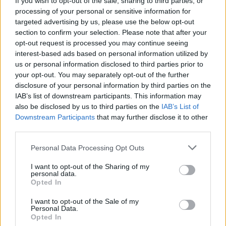
If you wish to opt-out of the sale, sharing to third parties, or
processing of your personal or sensitive information for
Kyle Gallner
riveste i panni di
Matt
targeted advertising by us, please use the below opt-out
Campbell
, un giovane ammalato di
section to confirm your selection. Please note that after your
opt-out request is processed you may continue seeing
tumore che si affida alle cure di un
interest-based ads based on personal information utilized by
ospedale molto distante da casa e per
us or personal information disclosed to third parties prior to
your opt-out. You may separately opt-out of the further
questo motivo è costretto a sottoporsi a
disclosure of your personal information by third parties on the
continui viaggi con la madre. Poi
IAB’s list of downstream participants. This information may
also be disclosed by us to third parties on the
IAB’s List of
succederanno dei fatti che cambieranno
Downstream Participants
that may further disclose it to other
la vita al giovane e alla sua famiglia...
third parties.
Riproduzione riservata ©2026 -
PCTV
Personal Data Processing Opt Outs
I want to opt-out of the Sharing of my
personal data.
Opted In
TAG
I want to opt-out of the Sale of my
Personal Data.
Opted In
CINEMA
KYLE GALLNER