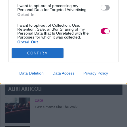
I want to opt-out of processing my
Personal Data for Targeted Advertising.
Opted In
ultimo aggiornamento: 10/11/2021
I want to opt-out of Collection, Use,
Redazione PCTV
Retention, Sale, and/or Sharing of my
Personal Data that Is Unrelated with the
Purposes for which it was collected.
Opted Out
CONFIRM
Seguici su
Data Deletion
Data Access
Privacy Policy
ALTRI ARTICOLI
GUIDE
Cast e trama film The Walk