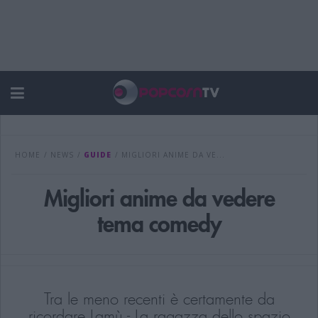
HOME
/
NEWS
/
GUIDE
/
MIGLIORI ANIME DA VE...
Migliori anime da vedere
tema comedy
Tra le meno recenti è certamente da
ricordare Lamù - La ragazza dello spazio