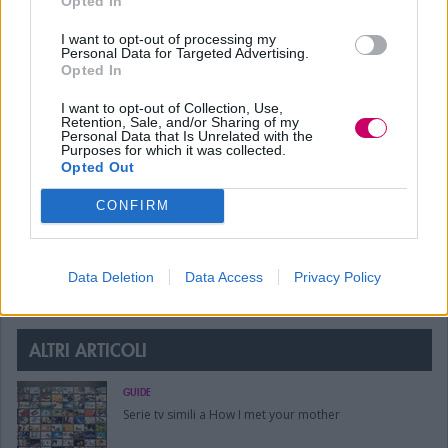
Opted In
ANIME
MIGLIORI ANIME DA VEDERE TEMA COMEDY
I want to opt-out of processing my
Personal Data for Targeted Advertising.
Opted In
ultimo aggiornamento: 10/11/2021
I want to opt-out of Collection, Use,
Retention, Sale, and/or Sharing of my
Redazione PCTV
Personal Data that Is Unrelated with the
Purposes for which it was collected.
Opted Out
CONFIRM
Seguici su
Data Deletion
Data Access
Privacy Policy
ALTRI ARTICOLI
GUIDE
Serie tv simili a How I met your mother