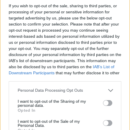
stagione. È ambientata in un liceo e
If you wish to opt-out of the sale, sharing to third parties, or
processing of your personal or sensitive information for
racconta la bizzarra unione di due
targeted advertising by us, please use the below opt-out
giovani, costretti a fingere di essere una
section to confirm your selection. Please note that after your
opt-out request is processed you may continue seeing
coppia di fidanzati.
interest-based ads based on personal information utilized by
us or personal information disclosed to third parties prior to
Citiamo infine la serie
High Scholl DXD
che
your opt-out. You may separately opt-out of the further
è arrivata alla terza stagione e narra le
disclosure of your personal information by third parties on the
IAB’s list of downstream participants. This information may
vicende che accadono all'interno di una
also be disclosed by us to third parties on the
IAB’s List of
scuola normale solo in apparenza.
Downstream Participants
that may further disclose it to other
third parties.
Personal Data Processing Opt Outs
Riproduzione riservata ©2026 -
PCTV
I want to opt-out of the Sharing of my
personal data.
Opted In
I want to opt-out of the Sale of my
TAG
Personal Data.