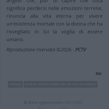
angelo che, pur di capire che cosa
significa perdersi nelle emozioni terrene,
rinuncia alla vita eterna per vivere
un’esistenza mortale con la donna che ha
risvegliato in lui la voglia di essere
umano.
Riproduzione riservata ©2026 -
PCTV
TAG
CINEMA
FILM DA VEDERE PRIMA DEL NATALE DA SINGLE
ultimo aggiornamento: 10/11/2021