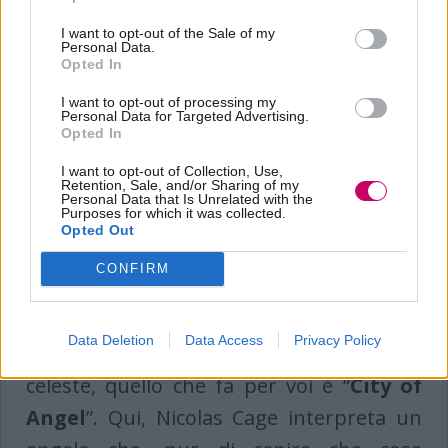
“
Harry ti presento Sally”,
dove Meg
Ryan e Billy Crystal ci raccontano la lunga
I want to opt-out of the Sale of my
Personal Data.
storia di due amici che, nonostante
Opted In
vivano due vite quasi del tutto separate,
I want to opt-out of processing my
Personal Data for Targeted Advertising.
stringono un rapporto estremamente
Opted In
intimo, dandoci un esempio di come
I want to opt-out of Collection, Use,
Retention, Sale, and/or Sharing of my
possa essere strano e complicato il
Personal Data that Is Unrelated with the
Purposes for which it was collected.
rapporto tra uomo e donna. Infine, se
Opted Out
non avete paura di versare un fiume di
CONFIRM
lacrime e se volete avere un assaggio di
quell’amore che oltrepassa i confini del
Data Deletion
Data Access
Privacy Policy
mondo umano per arrivare a quello
celeste, quello che fa per voi è “
City of
Angel
”. Qui, Nicolas Cage interpreta un