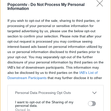
bisogno di farvi cullare da romantiche
Popcorntv -
Do Not Process My Personal
fantasie, un film che non vi deluderà sarà
Information
sicuramente “
Al di là dei sogni”
,
If you wish to opt-out of the sale, sharing to third parties, or
struggente ed epico viaggio di Robin
processing of your personal or sensitive information for
Williams che, guidato dall’amore più
targeted advertising by us, please use the below opt-out
section to confirm your selection. Please note that after your
grande che si possa immaginare, sfiderà
opt-out request is processed you may continue seeing
interest-based ads based on personal information utilized by
le regole divine per ritrovare la sua anima
us or personal information disclosed to third parties prior to
gemella. Altra storia che vi aiuterà a non
your opt-out. You may separately opt-out of the further
disclosure of your personal information by third parties on the
perdere le speranze è il film di
“Sex & the
IAB’s list of downstream participants. This information may
City”
dove una delle single più famose
also be disclosed by us to third parties on the
IAB’s List of
Downstream Participants
that may further disclose it to other
della televisione, interpretata da Sarah
third parties.
Jessica Parker, riesce finalmente a trovare
Personal Data Processing Opt Outs
il suo lui. Un film che non possiamo
I want to opt-out of the Sharing of my
assolutamente escludere dalla lista è, poi,
personal data.
Opted In