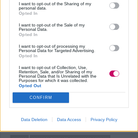
James Bond è sulle tracce di un
I want to opt-out of the Sharing of my
personal data.
prestigioso uomo d'affari sospettato di
Opted In
contrabbandare oro.
I want to opt-out of the Sale of my
Personal Data.
Che fine ha fatto Baby James
diretto da
Opted In
Robert Aldrich
nel 1962 e interpretato
I want to opt-out of processing my
Personal Data for Targeted Advertising.
da una superba Bette Davis, racconta di
Opted In
una bambina prodigio che, dimenticata e
I want to opt-out of Collection, Use,
messa da parte, da adulta sviluppa
Retention, Sale, and/or Sharing of my
Personal Data that Is Unrelated with the
Purposes for which it was collected.
enorme odio e acredine verso tutti.
Opted Out
Riproduzione riservata ©2026 -
PCTV
CONFIRM
Data Deletion
Data Access
Privacy Policy
TAG