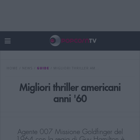
HOME
/
NEWS
/
GUIDE
/
MIGLIORI THRILLER AM...
Migliori thriller americani
anni '60
Agente 007 Missione Goldfinger del
1964 con la regia di Guy Hamilton è