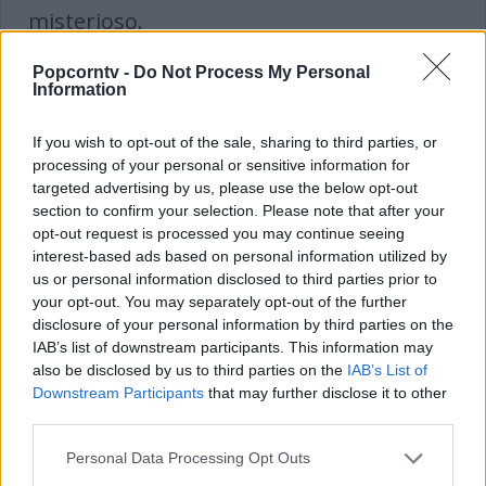
misterioso.
Popcorntv -
Do Not Process My Personal
Information
If you wish to opt-out of the sale, sharing to third parties, or
processing of your personal or sensitive information for
targeted advertising by us, please use the below opt-out
section to confirm your selection. Please note that after your
opt-out request is processed you may continue seeing
interest-based ads based on personal information utilized by
us or personal information disclosed to third parties prior to
your opt-out. You may separately opt-out of the further
disclosure of your personal information by third parties on the
IAB’s list of downstream participants. This information may
also be disclosed by us to third parties on the
IAB’s List of
Agente 007 Missione Goldfinger
del 1964
Downstream Participants
that may further disclose it to other
con la regia di
Guy Hamilton
è uno dei
third parties.
migliori della serie 007. In questa pellicola
Personal Data Processing Opt Outs