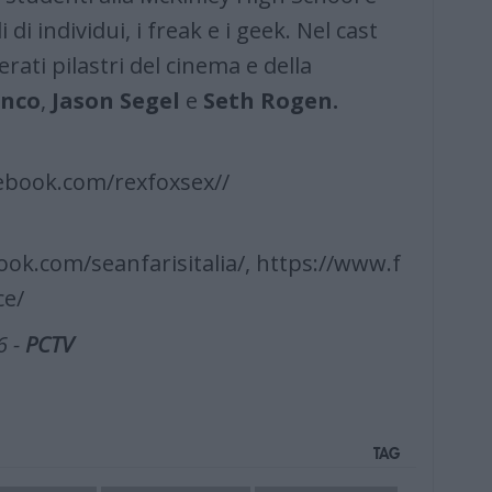
 di individui, i freak e i geek. Nel cast
erati pilastri del cinema e della
anco
,
Jason Segel
e
Seth Rogen.
ebook.com/rexfoxsex//
ok.com/seanfarisitalia/, https://www.f
ce/
6 -
PCTV
TAG