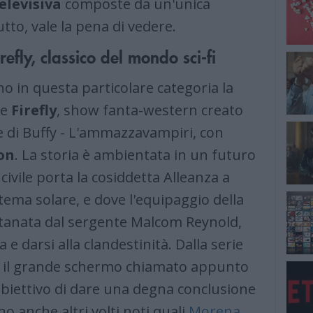
elevisiva
composte da un'unica
tto, vale la pena di vedere.
efly, classico del mondo sci-fi
ano in questa particolare categoria la
te
Firefly
, show fanta-western creato
re di Buffy - L'ammazzavampiri, con
on
. La storia è ambientata in un futuro
ivile porta la cosiddetta Alleanza a
stema solare, e dove l'equipaggio della
itanata dal sergente Malcom Reynold,
a e darsi alla clandestinità. Dalla serie
er il grande schermo chiamato appunto
'obiettivo di dare una degna conclusione
no anche altri volti noti quali
Morena