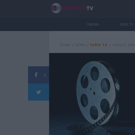
CINEMA
SERIE TV
/
/
/
HOME
NEWS
SERIE TV
CINQUE SERI
0