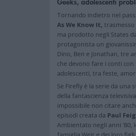
Geeks, adolescenti prob
Tornando indietro nel pass
As We Know It,
trasmesso a
ma prodotto negli States da
protagonista un giovaniss
Dino, Ben e Jonathan, tre am
che devono fare i conti con 
adolescenti, tra feste, amori
Se Firefly è la serie da una
della fantascienza televisiva
impossibile non citare anc
episodi creata da
Paul Feig
Ambientato negli anni '80, 
famiglia Weir e dei loro figl