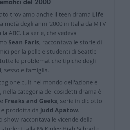
lematici del 2000
ato troviamo anche il teen drama
Life
 metà degli anni '2000 in Italia da MTV
lla ABC. La serie, che vedeva
imo
Sean Faris
, raccontava le storie di
ici per la pelle e studenti di Seattle
tutte le problematiche tipiche degli
, sesso e famiglia.
 stagione cult nel mondo dell'azione e
, nella categoria dei cosidetti drama è
he
Freaks and Geeks
, serie in diciotto
e prodotta da
Judd Apatow
.
lo show raccontava le vicende della
i, studenti alla McKinley High School e