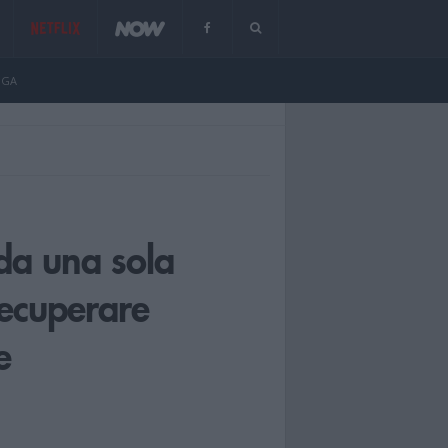
NGA
da una sola
recuperare
e