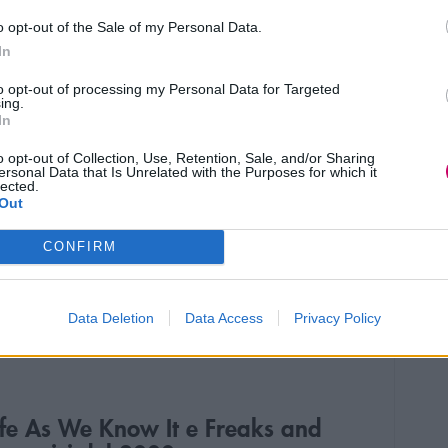
 riemersi dal passato, non invecchiati
o opt-out of the Sale of my Personal Data.
are a far danni nella città di San
In
to opt-out of processing my Personal Data for Targeted
ing.
anche
Almost Human
, altra serie di Fox
In
an
e
Michael Ealy
che in qualche modo
o opt-out of Collection, Use, Retention, Sale, and/or Sharing
ersonal Data that Is Unrelated with the Purposes for which it
deo il mood di classici della
lected.
Out
unner
e Robocop. La storia è
e segue le vicende del politiziotto John
CONFIRM
'azione, l'androide sintetico Dorian.
no convinto il pubblico e che hanno
Data Deletion
Data Access
Privacy Policy
ua prematura cancellazione.
ife As We Know It e Freaks and