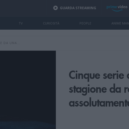
GUARDA STREAMING
TV
CURIOSITÀ
PEOPLE
ANIME MA
E DA UNA...
Cinque serie 
stagione da 
assolutament