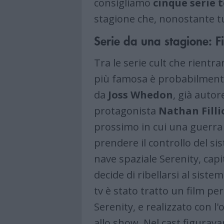
consigliamo
cinque serie t
stagione che, nonostante tu
Serie da una stagione: Fir
Tra le serie cult che rientr
più famosa è probabilmen
da
Joss Whedon
, già auto
protagonista
Nathan Filli
prossimo in cui una guerra c
prendere il controllo del si
nave spaziale Serenity, cap
decide di ribellarsi al sistem
tv è stato tratto un film p
Serenity, e realizzato con l
allo show. Nel cast figurava