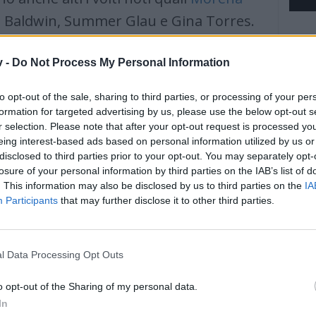
m Baldwin, Summer Glau e Gina Torres.
v -
Do Not Process My Personal Information
to opt-out of the sale, sharing to third parties, or processing of your per
formation for targeted advertising by us, please use the below opt-out s
r selection. Please note that after your opt-out request is processed y
Alcatraz e Almost Human, promesse
eing interest-based ads based on personal information utilized by us or
disclosed to third parties prior to your opt-out. You may separately opt-
losure of your personal information by third parties on the IAB’s list of
 che molto spesso soffre di
. This information may also be disclosed by us to third parties on the
IA
Participants
that may further disclose it to other third parties.
tra i suoi rappresentanti troviamo
i Fox prodotto da
J.J. Abrams
(Lost) con
m Neill e Jorge Garcia. Nella serie tv la
l Data Processing Opt Outs
Jones) è impegnata ad indagare su una
o opt-out of the Sharing of my personal data.
lla nota prigione di Alcatraz. Gli ex-
In