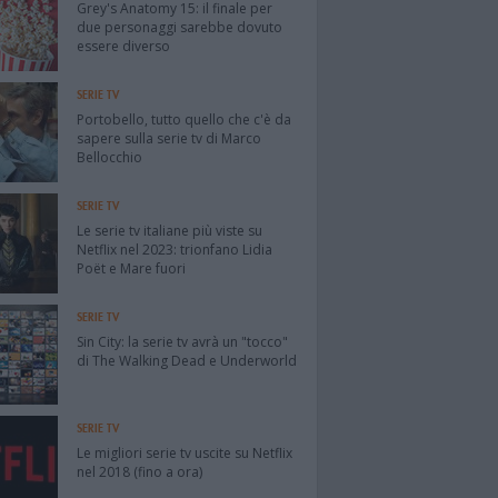
Grey's Anatomy 15: il finale per
due personaggi sarebbe dovuto
essere diverso
SERIE TV
Portobello, tutto quello che c'è da
sapere sulla serie tv di Marco
Bellocchio
SERIE TV
Le serie tv italiane più viste su
Netflix nel 2023: trionfano Lidia
Poët e Mare fuori
SERIE TV
Sin City: la serie tv avrà un "tocco"
di The Walking Dead e Underworld
SERIE TV
Le migliori serie tv uscite su Netflix
nel 2018 (fino a ora)