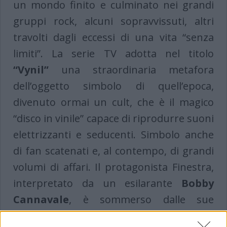
un mondo finito e culminato nei grandi
gruppi rock, alcuni sopravvissuti, altri
travolti dagli eccessi di una vita “senza
limiti”. La serie TV adotta nel titolo
“Vynil”
una straordinaria metafora
dell’oggetto simbolo di quell’epoca,
divenuto ormai un cult, che è il magico
“disco in vinile” capace di riprodurre suoni
elettrizzanti e seducenti. Simbolo anche
di fan scatenati e, al contempo, di grandi
volumi di affari. Il protagonista Finestra,
interpretato da un esilarante
Bobby
Cannavale
, è sommerso dalle sue
inquietudini e dai tormenti della fine di