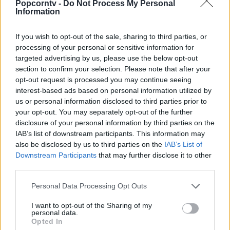
un’era musicale, lui stesso esponente del
Popcorntv -
Do Not Process My Personal
Information
messaggio “sex droge & rock’n’roll”.. . ma,
sorprendentemente, non si lascia
If you wish to opt-out of the sale, sharing to third parties, or
processing of your personal or sensitive information for
scoraggiare troppo a lungo dalla fine del
targeted advertising by us, please use the below opt-out
suo mondo.
section to confirm your selection. Please note that after your
opt-out request is processed you may continue seeing
Riproduzione riservata ©2026 -
PCTV
interest-based ads based on personal information utilized by
us or personal information disclosed to third parties prior to
your opt-out. You may separately opt-out of the further
disclosure of your personal information by third parties on the
IAB’s list of downstream participants. This information may
TAG
also be disclosed by us to third parties on the
IAB’s List of
Downstream Participants
that may further disclose it to other
TV
CHI È BOBBY CANNAVALE DI VYNIL
third parties.
Personal Data Processing Opt Outs
ultimo aggiornamento: 10/11/2021
I want to opt-out of the Sharing of my
personal data.
Redazione PCTV
Opted In